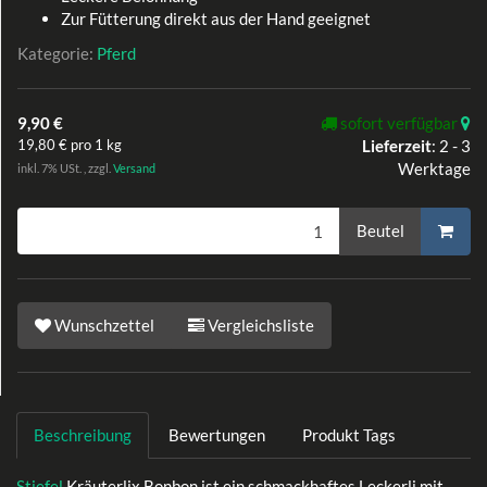
Zur Fütterung direkt aus der Hand geeignet
Kategorie:
Pferd
9,90 €
sofort verfügbar
19,80 € pro 1 kg
Lieferzeit
:
2 - 3
Werktage
inkl. 7% USt. , zzgl.
Versand
Beutel
Wunschzettel
Vergleichsliste
Beschreibung
Bewertungen
Produkt Tags
Stiefel
Kräuterlix Bonbon ist ein schmackhaftes Leckerli mit