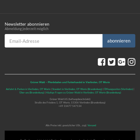
Newsletter abonnieren
Abmeldung jederzeit möglich
Email-Adresse
abonnieren
Grüner Wald – Pferdeladen und Futterhandel in Vierlinden, OT Worin
Anfahrt & Parken in Vierlinden, OT Worin
|
Standort in Vierlinden, OT Worin (Brandenburg)
|
Öffnungszeiten (Vierlinden)
|
Über uns (Brandenburg)
|
Häufige Fragen zu Grüner Wald in Vierlinden, OT Worin (Brandenburg)
Grüner Wald UG (haftungsbeschränkt)
Straße des Friedens 1, OT Worin, 15306 Vierlinden (Brandenburg)
+49 33477 547134
*
Alle Preise inkl. gesetzlicher USt., zzgl.
Versand