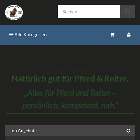
Alle Kategorien
Grüner Wald –
Natürlich gut für Pferd & Reiter.
Alles für Pferd und Reiter –
persönlich, kompetent, nah.
Top Angebote