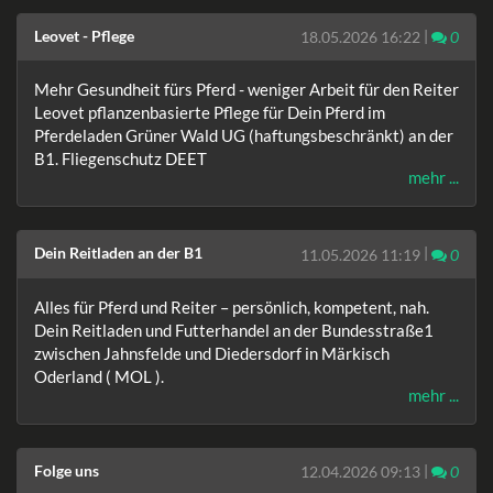
Leovet - Pflege
|
Komm
18.05.2026 16:22
0
Mehr Gesundheit fürs Pferd - weniger Arbeit für den Reiter
Leovet pflanzenbasierte Pflege für Dein Pferd im
Pferdeladen Grüner Wald UG (haftungsbeschränkt) an der
B1. Fliegenschutz DEET
mehr ...
Dein Reitladen an der B1
|
Komm
11.05.2026 11:19
0
Alles für Pferd und Reiter – persönlich, kompetent, nah.
Dein Reitladen und Futterhandel an der Bundesstraße1
zwischen Jahnsfelde und Diedersdorf in Märkisch
Oderland ( MOL ).
mehr ...
Folge uns
|
Komm
12.04.2026 09:13
0