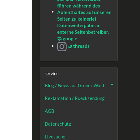
🤝 google
🤝 threads
service
Blog / News auf Grüner Wald
Reklamation / Ruecksendung
AGB
Datenschutz
Livesuche