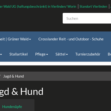
er Wald UG (haftungsbeschränkt) in Vierlinden/ Worin
Standort Vierlinden
heit | Grüner Wald
Crosslander Reit - und Outdoor - Schuhe
Stallartikel
Pflege
Sättel
Turnierzubehör
B
Jagd & Hund
gd & Hund
Hundenäpfe