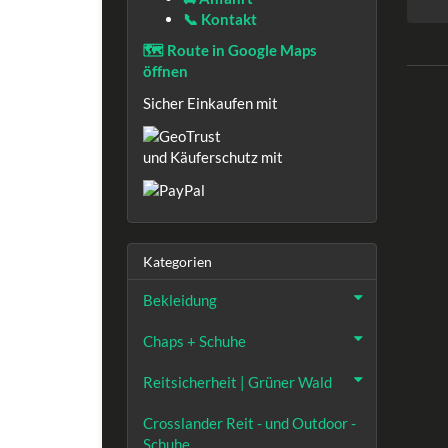
📞 Kontakt
🗺️ Route in Google Maps
öffnen
Sicher Einkaufen mit
und Käuferschutz mit
Kategorien
Bekleidung
Chaps + Schuhe
Reitsicherheit | Grüner Wald
Crosslander Reit - und Outdoor -
Schuhe