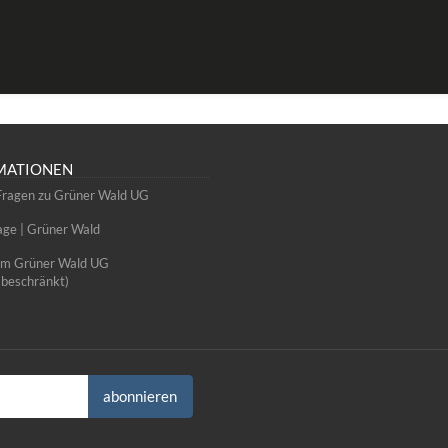
MATIONEN
Fragen zu Grüner Wald UG
e | Grüner Wald
um Grüner Wald UG
sbeschränkt)
abonnieren