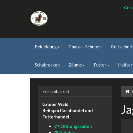
Grün
Bekleidung
Chaps + Schuhe
Reitsicher
Schabracken
Zäume
Futter
Halfter
Erreichbarkeit
Grüner Wald
Ja
Reitsportfachhandel und
Futterhandel
👉 Öffnungszeiten
🚘 Anfahrt