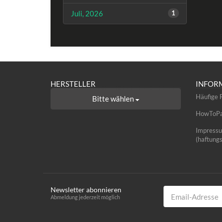
Juli, 2026
1
HERSTELLER
INFOR
Häufige 
Bitte wählen
HowToPag
Impress
(haftung
Newsletter abonnieren
Email-Adresse
Abmeldung jederzeit möglich