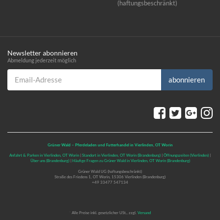
(haftungsbeschränkt)
Newsletter abonnieren
Abmeldung jederzeit möglich
Email-Adresse
abonnieren
Grüner Wald – Pferdeladen und Futterhandel in Vierlinden, OT Worin
Anfahrt & Parken in Vierlinden, OT Worin
|
Standort in Vierlinden, OT Worin (Brandenburg)
|
Öffnungszeiten (Vierlinden)
|
Über uns (Brandenburg)
|
Häufige Fragen zu Grüner Wald in Vierlinden, OT Worin (Brandenburg)
Grüner Wald UG (haftungsbeschränkt)
Straße des Friedens 1, OT Worin, 15306 Vierlinden (Brandenburg)
+49 33477 547134
*
Alle Preise inkl. gesetzlicher USt., zzgl.
Versand