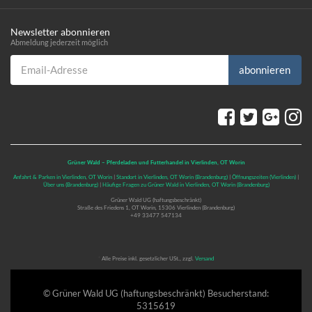
Newsletter abonnieren
Abmeldung jederzeit möglich
Email-Adresse
abonnieren
Grüner Wald – Pferdeladen und Futterhandel in Vierlinden, OT Worin
Anfahrt & Parken in Vierlinden, OT Worin
|
Standort in Vierlinden, OT Worin (Brandenburg)
|
Öffnungszeiten (Vierlinden)
|
Über uns (Brandenburg)
|
Häufige Fragen zu Grüner Wald in Vierlinden, OT Worin (Brandenburg)
Grüner Wald UG (haftungsbeschränkt)
Straße des Friedens 1, OT Worin, 15306 Vierlinden (Brandenburg)
+49 33477 547134
*
Alle Preise inkl. gesetzlicher USt., zzgl.
Versand
© Grüner Wald UG (haftungsbeschränkt)
Besucherstand:
5315619