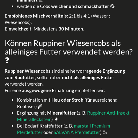
werden die Cobs
weicher und schmackhafter
😋
Empfohlenes Mischverhältnis:
2:1 bis 4:1 (Wasser :
Wiesencobs).
Einweichzeit:
Mindestens
30 Minuten
.
Können Ruppiner Wiesencobs als
alleiniges Futter verwendet werden?
❓
Ruppiner Wiesencobs
sind eine
hervorragende Ergänzung
zum Raufutter
, sollten aber
nicht als alleiniges Futter
verwendet werden.
Für eine
ausgewogene Ernährung
empfehlen wir:
Kombination mit
Heu oder Stroh
(für ausreichend
Rohfaser) 🌾
Ergänzung mit
Mineralfutter
(z. B.
Ruppiner Anti-Insekt
Mineralleckstein
) 🥊
Bei Bedarf
Kraftfutter
(z. B.
marstall Premium
Pferdefutter
oder
SALVANA Pferdefutter
) 🍶