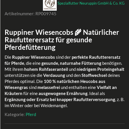
Spezialfutter Neuruppin GmbH & Co. KG
Artikelnummer:
RP009745
Ruppiner Wiesencobs 🌾 Natürlicher
Raufutterersatz für gesunde
Pferdefütterung
Die
Ruppiner Wiesencobs
sind der
perfekte Raufutterersatz
für Pferde
, die eine
gesunde, naturnahe Fütterung
benötigen.
Mit ihrem
hohem Rohfaseranteil
und
niedrigem Proteingehalt
unterstützen sie die
Verdauung
und den
Stoffwechsel
deines
Pferdes optimal. Die
100 % natürlichen Heucobs aus
Wiesengras
sind
melassefrei
und enthalten eine
Vielfalt an
Kräutern
für eine
ausgewogene Ernährung
. Ideal als
Ergänzung oder Ersatz bei knapper Raufutterversorgung
, z. B.
im Winter oder bei Weidemangel.
Kategorie:
Pferd