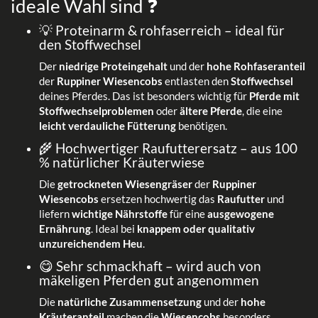
ideale Wahl sind ❓
💡 Proteinarm & rohfaserreich – ideal für
den Stoffwechsel
Der
niedrige Proteingehalt
und der
hohe Rohfaseranteil
der
Ruppiner Wiesencobs
entlasten den
Stoffwechsel
deines Pferdes. Das ist besonders wichtig für
Pferde mit
Stoffwechselproblemen
oder
ältere Pferde
, die eine
leicht verdauliche Fütterung
benötigen.
🌾 Hochwertiger Raufutterersatz – aus 100
% natürlicher Kräuterwiese
Die
getrockneten Wiesengräser
der
Ruppiner
Wiesencobs
ersetzen hochwertig das
Raufutter
und
liefern
wichtige Nährstoffe
für eine
ausgewogene
Ernährung
. Ideal bei
knappem oder qualitativ
unzureichendem Heu
.
😋 Sehr schmackhaft – wird auch von
mäkeligen Pferden gut angenommen
Die
natürliche Zusammensetzung
und der
hohe
Kräuteranteil
machen die
Wiesencobs
besonders