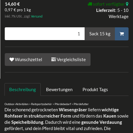
14,60 €
sofort verfügbar
0,97 € pro 1 kg
Lieferzeit
:
5 - 10
Werktage
inkl. 7% USt. , zzgl.
Versand
Sack 15 kg
Wunschzettel
Vergleichsliste
Beschreibung
Bewertungen
Produkt Tags
Outdoor-Aktivitäten > Reitsportzubehör > Pferdebedarf > Pferdefutter
Die schonend getrockneten
Wiesengräser
liefern
wichtige
Rohfaser in strukturreicher Form
und fördern das
Kauen
sowie
die
Speichelbildung
. Dadurch wird eine
gesunde Verdauung
gefördert, und dein Pferd bleibt vital und zufrieden. Die