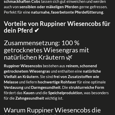
schmackhaften Cobs
lassen sich gut einweichen und werden
auch von
sensiblen oder mäkeligen Pferden
gerne gefressen.
Perfekt für eine
naturnahe, faserbetonte Pferdefütterung
.
Vorteile von Ruppiner Wiesencobs für
dein Pferd ✔
Zusammensetzung: 100 %
getrocknetes Wiesengras mit
natürlichen Kräutern 🌿
Ruppiner Wiesencobs
bestehen aus
reinem, schonend
getrocknetem Wiesengras
und enthalten eine
natürliche
Vielfalt an Kräutern
. Sie sind
frei von Zusatzstoffen wie
Melasse
und liefern
hochwertige Rohfaser
für eine optimale
Verdauung
und
Darmgesundheit
. Die
strukturreiche Form
fördert das
Kauen
und die
Speichelproduktion
, was besonders
für die
Zahngesundheit
wichtig ist.
Warum Ruppiner Wiesencobs die