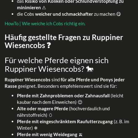
das
Risiko von Koliken oder Schlundverstopfung zu
minimieren
⚠
die Cobs
weicher und schmackhafter
zu machen 😋
HowTo | Wie weiche ich Cobs richtig ein.
Häufig gestellte Fragen zu Ruppiner
Wiesencobs ❓
Für welche Pferde eignen sich
Ruppiner Wiesencobs? 🐎
Ruppiner Wiesencobs
sind
für alle Pferde und Ponys jeder
Rasse
geeignet. Besonders empfehlenswert sind sie für:
Pferde mit Zahnproblemen oder Zahnausfall
(leicht
kaubar nach dem Einweichen) 😊
Alte oder magere Pferde
(hochverdaulich und
nährstoffreich) 🥚
Pferde mit eingeschränktem Raufutterzugang
(z. B. im
Winter) ❄
Pferde mit wenig Weidegang
🍌