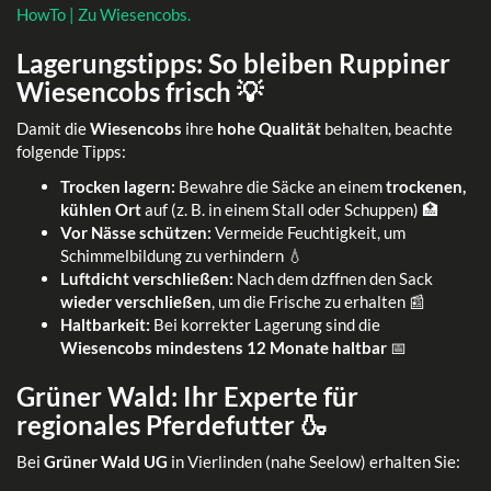
HowTo | Zu Wiesencobs.
Lagerungstipps: So bleiben Ruppiner
Wiesencobs frisch 💡
Damit die
Wiesencobs
ihre
hohe Qualität
behalten, beachte
folgende Tipps:
Trocken lagern:
Bewahre die Säcke an einem
trockenen,
kühlen Ort
auf (z. B. in einem Stall oder Schuppen) 🏥
Vor Nässe schützen:
Vermeide Feuchtigkeit, um
Schimmelbildung zu verhindern 💧
Luftdicht verschließen:
Nach dem ǳffnen den Sack
wieder verschließen
, um die Frische zu erhalten 📰
Haltbarkeit:
Bei korrekter Lagerung sind die
Wiesencobs mindestens 12 Monate haltbar
📅
Grüner Wald: Ihr Experte für
regionales Pferdefutter 🍶
Bei
Grüner Wald UG
in Vierlinden (nahe Seelow) erhalten Sie: