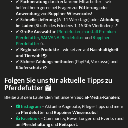
✔
Fachberatung
durch erfahrene Mitarbeiter – wir
helfen Ihnen gerne bei Fragen zur
Fütterung
oder
Anwendung
von
Ruppiner Wiesencobs
!
✔
Schnelle Lieferung
(6–11 Werktage) oder
Abholung
im Laden
(Straße des Friedens 1, 15306 Vierlinden) 📍
✔
Große Auswahl
an
Pferdefutter
,
marstall Premium
Pferdefutter
,
SALVANA Pferdefutter
und
Ruppiner-
Pferdefutter
🍶
✔
Regionale Produkte
– wir setzen auf
Nachhaltigkeit
und Tierwohl
🌏
✔
Sichere Zahlungsmethoden
(PayPal, Vorkasse) und
Käuferschutz
💳
Folgen Sie uns für aktuelle Tipps zu
Pferdefutter 📰
Bleibe auf dem Laufenden mit unseren
Social-Media-Kanälen
:
📷 Instagram
– Aktuelle Angebote, Pflege-Tipps und mehr
zu
Pferdefutter
und
Ruppiner Wiesencobs
!
👍 Facebook
– Community, Bewertungen und Events rund
um
Pferdehaltung
und
Reitsport
.