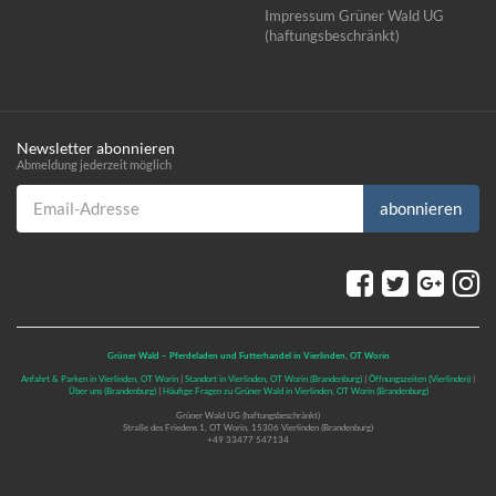
Impressum Grüner Wald UG
(haftungsbeschränkt)
Newsletter abonnieren
Abmeldung jederzeit möglich
Email-Adresse
abonnieren
Grüner Wald – Pferdeladen und Futterhandel in Vierlinden, OT Worin
Anfahrt & Parken in Vierlinden, OT Worin
|
Standort in Vierlinden, OT Worin (Brandenburg)
|
Öffnungszeiten (Vierlinden)
|
Über uns (Brandenburg)
|
Häufige Fragen zu Grüner Wald in Vierlinden, OT Worin (Brandenburg)
Grüner Wald UG (haftungsbeschränkt)
Straße des Friedens 1, OT Worin, 15306 Vierlinden (Brandenburg)
+49 33477 547134