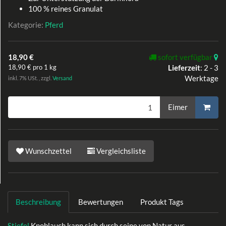
100 % reines Granulat
Kategorie:
Pferd
18,90 €
sofort verfügbar
18,90 € pro 1 kg
Lieferzeit
:
2 - 3
Werktage
inkl. 7% USt. , zzgl.
Versand
Eimer
Wunschzettel
Vergleichsliste
Beschreibung
Bewertungen
Produkt Tags
Stiefel
Knoblauch kann sich durch seine von Natur aus