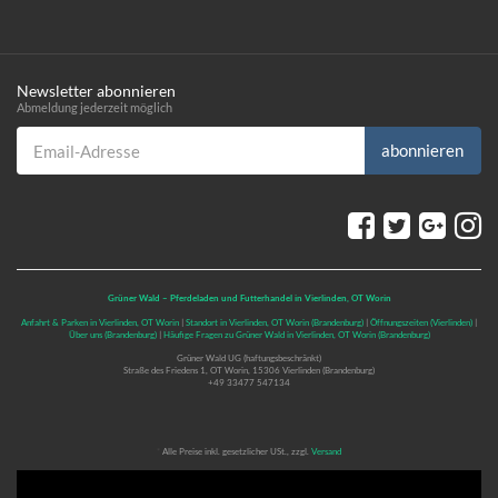
Newsletter abonnieren
Abmeldung jederzeit möglich
Email-Adresse
abonnieren
Grüner Wald – Pferdeladen und Futterhandel in Vierlinden, OT Worin
Anfahrt & Parken in Vierlinden, OT Worin
|
Standort in Vierlinden, OT Worin (Brandenburg)
|
Öffnungszeiten (Vierlinden)
|
Über uns (Brandenburg)
|
Häufige Fragen zu Grüner Wald in Vierlinden, OT Worin (Brandenburg)
Grüner Wald UG (haftungsbeschränkt)
Straße des Friedens 1, OT Worin, 15306 Vierlinden (Brandenburg)
+49 33477 547134
*
Alle Preise inkl. gesetzlicher USt., zzgl.
Versand