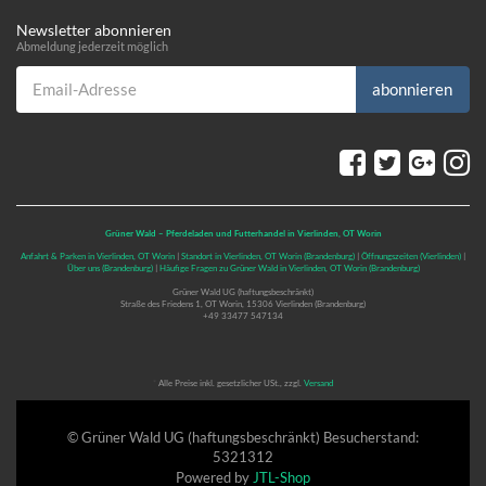
Newsletter abonnieren
Abmeldung jederzeit möglich
Email-Adresse
abonnieren
Grüner Wald – Pferdeladen und Futterhandel in Vierlinden, OT Worin
Anfahrt & Parken in Vierlinden, OT Worin
|
Standort in Vierlinden, OT Worin (Brandenburg)
|
Öffnungszeiten (Vierlinden)
|
Über uns (Brandenburg)
|
Häufige Fragen zu Grüner Wald in Vierlinden, OT Worin (Brandenburg)
Grüner Wald UG (haftungsbeschränkt)
Straße des Friedens 1, OT Worin, 15306 Vierlinden (Brandenburg)
+49 33477 547134
*
Alle Preise inkl. gesetzlicher USt., zzgl.
Versand
© Grüner Wald UG (haftungsbeschränkt)
Besucherstand:
5321312
Powered by
JTL-Shop