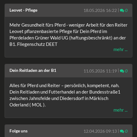
Leovet - Pflege
|
Komm
18.05.2026 16:22
0
Mehr Gesundheit fürs Pferd - weniger Arbeit für den Reiter
Leovet pflanzenbasierte Pflege für Dein Pferd im
Pferdeladen Grüner Wald UG (haftungsbeschränkt) an der
B1. Fliegenschutz DEET
mehr ...
Dein Reitladen an der B1
|
Komm
11.05.2026 11:19
0
Alles für Pferd und Reiter – persönlich, kompetent, nah.
Dein Reitladen und Futterhandel an der Bundesstraße1
zwischen Jahnsfelde und Diedersdorf in Märkisch
Oderland ( MOL ).
mehr ...
Folge uns
|
Komm
12.04.2026 09:13
0