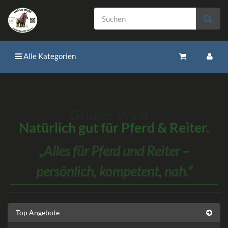
Alle Kategorien
Grüner Wald –
Natürlich gut für Pferd & Reiter.
Alles für Pferd und Reiter –
persönlich, kompetent, nah.
Top Angebote