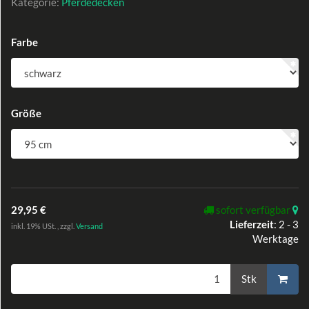
Kategorie:
Pferdedecken
Farbe
Größe
29,95 €
sofort verfügbar
Lieferzeit
:
2 - 3
inkl. 19% USt. , zzgl.
Versand
Werktage
Stk