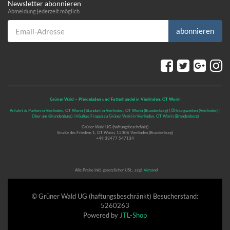
Newsletter abonnieren
Abmeldung jederzeit möglich
Email-Adresse
abonnieren
Grüner Wald – Pferdeladen und Futterhandel in Vierlinden, OT Worin
Anfahrt & Parken in Vierlinden, OT Worin
|
Standort in Vierlinden, OT Worin (Brandenburg)
|
Öffnungszeiten (Vierlinden)
|
Über uns (Brandenburg)
|
Häufige Fragen zu Grüner Wald in Vierlinden, OT Worin (Brandenburg)
Grüner Wald UG (haftungsbeschränkt)
Straße des Friedens 1, OT Worin, 15306 Vierlinden (Brandenburg)
+49 33477 547134
*
Alle Preise inkl. gesetzlicher USt., zzgl.
Versand
© Grüner Wald UG (haftungsbeschränkt)
Besucherstand:
5260263
Powered by
JTL-Shop