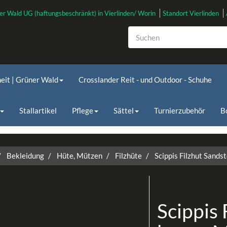
er Wald UG (haftungsbeschränkt) in Vierlinden/ Worin
Standort Vierlinden
heit | Grüner Wald
Crosslander Reit - und Outdoor - Schuhe
Stallartikel
Pflege
Sättel
Turnierzubehör
B
Bekleidung
Hüte, Mützen
Filzhüte
Scippis Filzhut Sands
Scippis