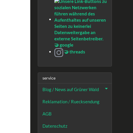
🤝 google
🤝 threads
service
Blog / News auf Grüner Wald
Reklamation / Ruecksendung
AGB
Datenschutz