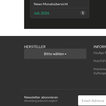
News Monatsübersicht
Juli, 2026
1
HERSTELLER
INFOR
Häufige 
Bitte wählen
HowToPag
Impress
(haftung
Newsletter abonnieren
Email-Adresse
Abmeldung jederzeit möglich