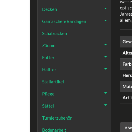
wasse
optis
Decken
Jahre
allem
Gamaschen/Bandagen
Schabracken
Gesc
Zäume
Alte
Futter
Farb
Halfter
Hers
Stallartikel
Mate
Pflege
Arti
Sättel
Turnierzubehör
Ähn
Bodenarbeit