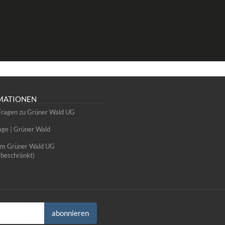
MATIONEN
Fragen zu Grüner Wald UG
e | Grüner Wald
um Grüner Wald UG
sbeschränkt)
abonnieren