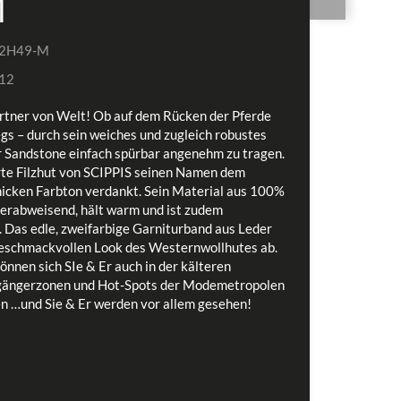
M
2H49-M
12
rtner von Welt! Ob auf dem Rücken der Pferde
gs – durch sein weiches und zugleich robustes
r Sandstone einfach spürbar angenehm zu tragen.
rte Filzhut von SCIPPIS seinen Namen dem
icken Farbton verdankt. Sein Material aus 100%
sserabweisend, hält warm und ist zudem
 Das edle, zweifarbige Garniturband aus Leder
geschmackvollen Look des Westernwollhutes ab.
nnen sich SIe & Er auch in der kälteren
ßgängerzonen und Hot-Spots der Modemetropolen
n …und Sie & Er werden vor allem gesehen!