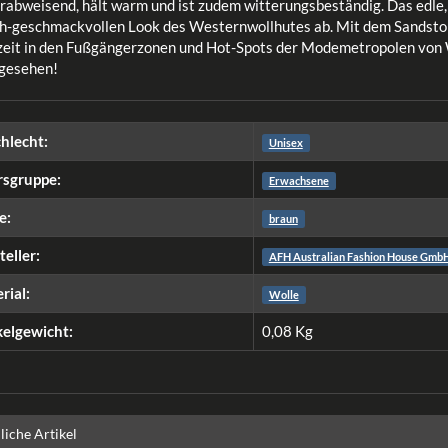
rabweisend, hält warm und ist zudem witterungsbeständig. Das edle,
ch-geschmackvollen Look des Westernwollhutes ab. Mit dem Sandstone
zeit in den Fußgängerzonen und Hot-Spots der Modemetropolen von 
 gesehen!
hlecht:
Unisex
rsgruppe:
Erwachsene
e:
braun
teller:
AFH Australian Fashion House Gmb
rial:
Wolle
kelgewicht:
0,08
Kg
liche Artikel