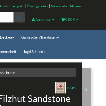
Anfahrt Parkplatz
Öffnungszeiten
Mein Konto
Marken
Anmelden
0,00 €
Decken
Gamaschen/Bandagen
odenarbeit
Jagd & Hund
tone braun
Scippis
 Filzhut Sandstone