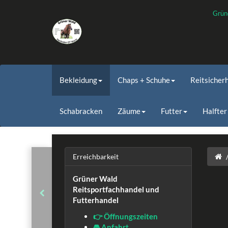
Grün
Bekleidung
Chaps + Schuhe
Reitsicher
Schabracken
Zäume
Futter
Halfter
Erreichbarkeit
Grüner Wald
Reitsportfachhandel und
Futterhandel
👉 Öffnungszeiten
🚘 Anfahrt