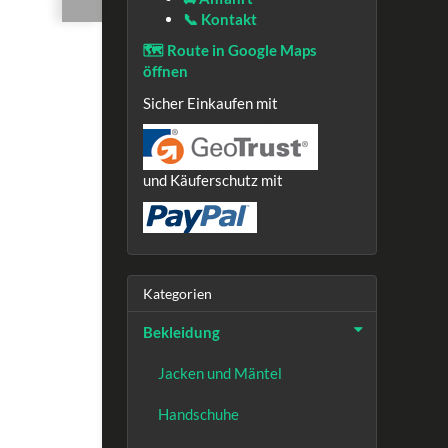
📞 Kontakt
🗺️ Route in Google Maps
öffnen
Sicher Einkaufen mit
und Käuferschutz mit
Kategorien
Bekleidung
Jacken und Mäntel
Handschuhe