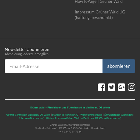
HowToPage | Grüner Wald
Impressum Grüner Wald UG
(haftungsbeschränkt)
Newsletter abonnieren
Abmeldung jederzeit möglich
Email-Adresse
abonnieren
Grüner Wald – Pferdeladen und Futterhandel in Vierlinden, OT Worin
Anfahrt & Parken in Vierlinden, OT Worin
|
Standort in Vierlinden, OT Worin (Brandenburg)
|
Öffnungszeiten (Vierlinden)
|
Über uns (Brandenburg)
|
Häufige Fragen zu Grüner Wald in Vierlinden, OT Worin (Brandenburg)
Grüner Wald UG (haftungsbeschränkt)
Straße des Friedens 1, OT Worin, 15306 Vierlinden (Brandenburg)
+49 33477 547134