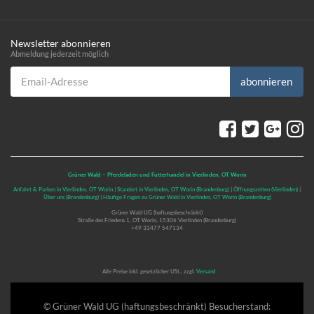
Newsletter abonnieren
Abmeldung jederzeit möglich
Email-Adresse
abonnieren
Grüner Wald – Pferdeladen und Futterhandel in Vierlinden, OT Worin
Anfahrt & Parken in Vierlinden, OT Worin
|
Standort in Vierlinden, OT Worin (Brandenburg)
|
Öffnungszeiten (Vierlinden)
|
Über uns (Brandenburg)
|
Häufige Fragen zu Grüner Wald in Vierlinden, OT Worin (Brandenburg)
Grüner Wald UG (haftungsbeschränkt)
Straße des Friedens 1, OT Worin, 15306 Vierlinden (Brandenburg)
+49 33477 547134
*
Alle Preise inkl. gesetzlicher USt., zzgl.
Versand
© Grüner Wald UG (haftungsbeschränkt)
Besucherstand: