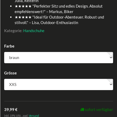
Julia, Reiterin
★★★★★ "Perfekter Sitz und edles Design. Absolut
empfehlenswert!" – Markus, Biker
★★★★★ "Ideal für Outdoor-Abenteuer. Robust und
stilvoll." – Lisa, Outdoor-Enthusiastin
Kategorie:
Handschuhe
Farbe
Grösse
39,99 €
sofort verfügbar
inkl. 19% USt. , zzgl.
Versand