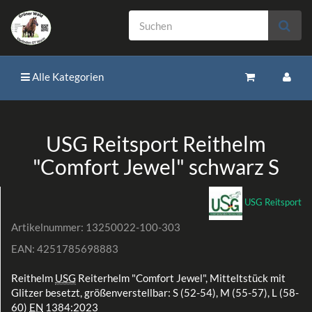
Alle Kategorien
USG Reitsport Reithelm
"Comfort Jewel" schwarz S
USG Reitsport
Artikelnummer:
13250022-100-303
EAN:
4251785698883
Reithelm
USG
Reiterhelm "Comfort Jewel", Mitteltstück mit
Glitzer besetzt, größenverstellbar: S (52-54), M (55-57), L (58-
60)
EN
1384:2023