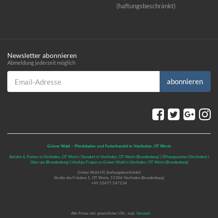
(haftungsbeschränkt)
Newsletter abonnieren
Abmeldung jederzeit möglich
Email-Adresse
abonnieren
Grüner Wald – Pferdeladen und Futterhandel in Vierlinden, OT Worin
Anfahrt & Parken in Vierlinden, OT Worin
|
Standort in Vierlinden, OT Worin (Brandenburg)
|
Öffnungszeiten (Vierlinden)
|
Über uns (Brandenburg)
|
Häufige Fragen zu Grüner Wald in Vierlinden, OT Worin (Brandenburg)
Grüner Wald UG (haftungsbeschränkt)
Straße des Friedens 1, OT Worin, 15306 Vierlinden (Brandenburg)
+49 33477 547134
*
Alle Preise inkl. gesetzlicher USt., zzgl.
Versand