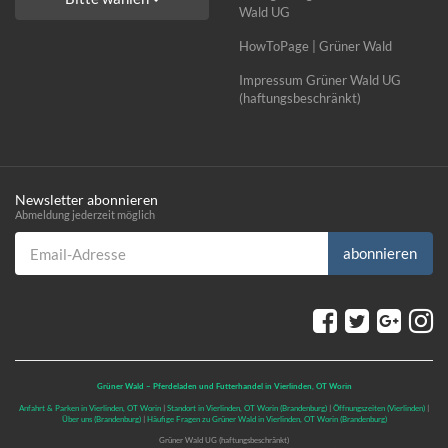
Wald UG
HowToPage | Grüner Wald
Impressum Grüner Wald UG
(haftungsbeschränkt)
Newsletter abonnieren
Abmeldung jederzeit möglich
Email-Adresse
abonnieren
Grüner Wald – Pferdeladen und Futterhandel in Vierlinden, OT Worin
Anfahrt & Parken in Vierlinden, OT Worin
|
Standort in Vierlinden, OT Worin (Brandenburg)
|
Öffnungszeiten (Vierlinden)
|
Über uns (Brandenburg)
|
Häufige Fragen zu Grüner Wald in Vierlinden, OT Worin (Brandenburg)
Grüner Wald UG (haftungsbeschränkt)