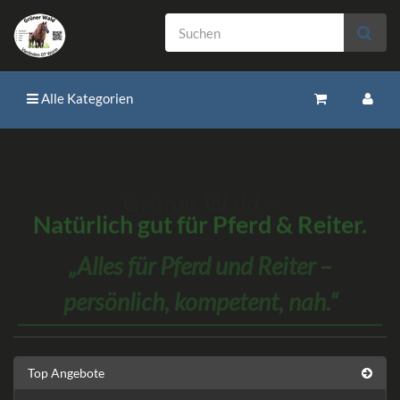
Alle Kategorien
Grüner Wald –
Natürlich gut für Pferd & Reiter.
Alles für Pferd und Reiter –
persönlich, kompetent, nah.
Top Angebote