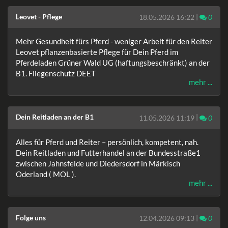
Leovet - Pflege
|
Komm
18.05.2026 16:22
0
Mehr Gesundheit fürs Pferd - weniger Arbeit für den Reiter
Leovet pflanzenbasierte Pflege für Dein Pferd im
Pferdeladen Grüner Wald UG (haftungsbeschränkt) an der
B1. Fliegenschutz DEET
mehr ...
Dein Reitladen an der B1
|
Komm
11.05.2026 11:19
0
Alles für Pferd und Reiter – persönlich, kompetent, nah.
Dein Reitladen und Futterhandel an der Bundesstraße1
zwischen Jahnsfelde und Diedersdorf in Märkisch
Oderland ( MOL ).
mehr ...
Folge uns
|
Komm
12.04.2026 09:13
0