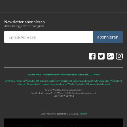
Newsletter abonnieren
Abmeldung jederzeit möglich
Email-Adresse
abonnieren
Grüner Wald – Pferdeladen und Futterhandel in Vierlinden, OT Worin
Anfahrt & Parken in Vierlinden, OT Worin
|
Standort in Vierlinden, OT Worin (Brandenburg)
|
Öffnungszeiten (Vierlinden)
|
Über uns (Brandenburg)
|
Häufige Fragen zu Grüner Wald in Vierlinden, OT Worin (Brandenburg)
Grüner Wald UG (haftungsbeschränkt)
Straße des Friedens 1, OT Worin, 15306 Vierlinden (Brandenburg)
+49 33477 547134
*
Alle Preise inkl. gesetzlicher USt., zzgl.
Versand