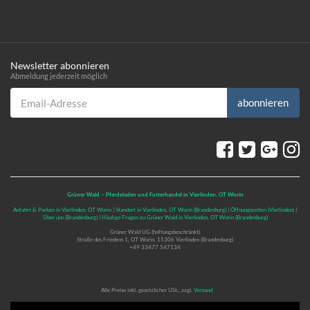
Newsletter abonnieren
Abmeldung jederzeit möglich
Email-Adresse
abonnieren
Grüner Wald – Pferdeladen und Futterhandel in Vierlinden, OT Worin
Anfahrt & Parken in Vierlinden, OT Worin
|
Standort in Vierlinden, OT Worin (Brandenburg)
|
Öffnungszeiten (Vierlinden)
|
Über uns (Brandenburg)
|
Häufige Fragen zu Grüner Wald in Vierlinden, OT Worin (Brandenburg)
Grüner Wald UG (haftungsbeschränkt)
Straße des Friedens 1, OT Worin, 15306 Vierlinden (Brandenburg)
+49 33477 547134
*
Alle Preise inkl. gesetzlicher USt., zzgl.
Versand