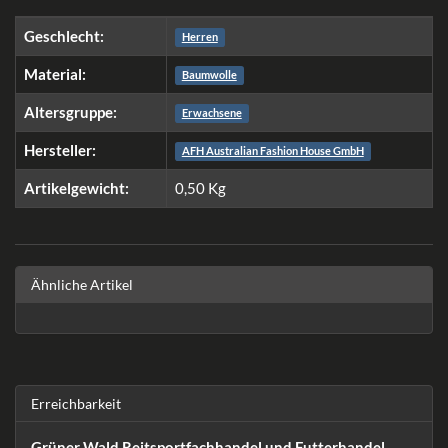
Geschlecht:
Herren
Material:
Baumwolle
Altersgruppe:
Erwachsene
Hersteller:
AFH Australian Fashion House GmbH
Artikelgewicht:
0,50
Kg
Ähnliche Artikel
Erreichbarkeit
Grüner Wald Reitsportfachhandel und Futterhandel