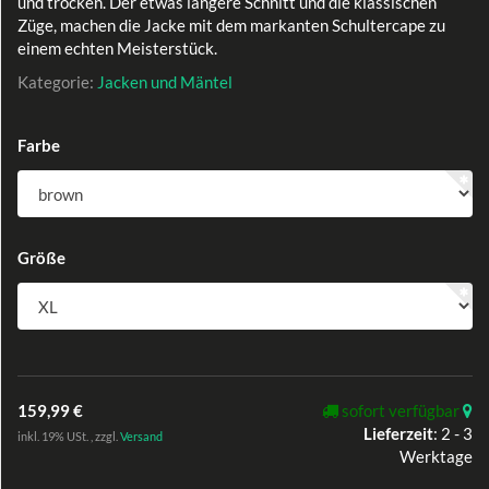
und trocken. Der etwas längere Schnitt und die klassischen
Züge, machen die Jacke mit dem markanten Schultercape zu
einem echten Meisterstück.
Kategorie:
Jacken und Mäntel
Farbe
Größe
159,99 €
sofort verfügbar
Lieferzeit
:
2 - 3
inkl. 19% USt. , zzgl.
Versand
Werktage