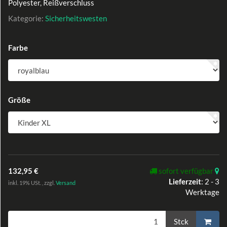
Polyester, Reißverschluss
Kategorie:
Sicherheitswesten
Farbe
Größe
132,95 €
sofort verfügbar
Lieferzeit
:
2 - 3
inkl. 19% USt. , zzgl.
Versand
Werktage
Stck