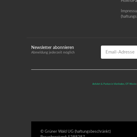
HowToPag
Impress
(haftungs
Newsletter abonnieren
Email-Adresse
Abmeldung jederzeit möglich
Anfahrt & Parken in Vierlinden, OT Worin
© Grüner Wald UG (haftungsbeschränkt)