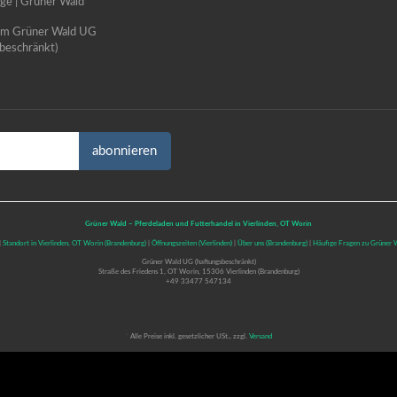
e | Grüner Wald
um Grüner Wald UG
beschränkt)
abonnieren
Grüner Wald – Pferdeladen und Futterhandel in Vierlinden, OT Worin
|
Standort in Vierlinden, OT Worin (Brandenburg)
|
Öffnungszeiten (Vierlinden)
|
Über uns (Brandenburg)
|
Häufige Fragen zu Grüner W
Grüner Wald UG (haftungsbeschränkt)
Straße des Friedens 1, OT Worin, 15306 Vierlinden (Brandenburg)
+49 33477 547134
*
Alle Preise inkl. gesetzlicher USt., zzgl.
Versand