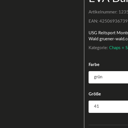
Artikelnummer:
123
EAN:
42506936739
USG Reitsport Montr
Wald gruener-wald.
Kategorie:
Chaps + 
Farbe
Größe