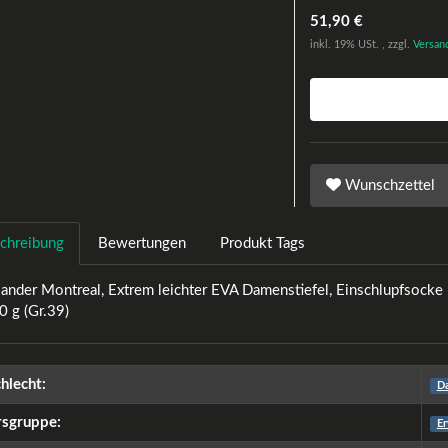
51,90 €
inkl. 19% USt. , zzgl.
Versan
Wunschzettel
chreibung
Bewertungen
Produkt Tags
ander Montreal, Extrem leichter EVA Damenstiefel, Einschlupfsocke 
0 g (Gr.39)
hlecht:
D
rsgruppe:
E