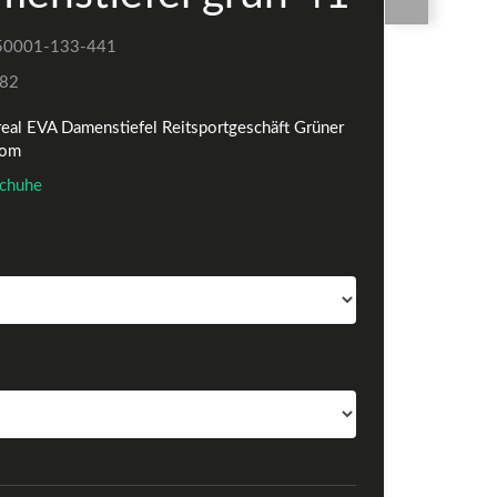
50001-133-441
82
eal EVA Damenstiefel Reitsportgeschäft Grüner
com
Schuhe