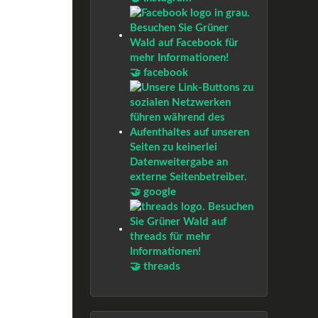
🤝 facebook
🤝 google
🤝 threads