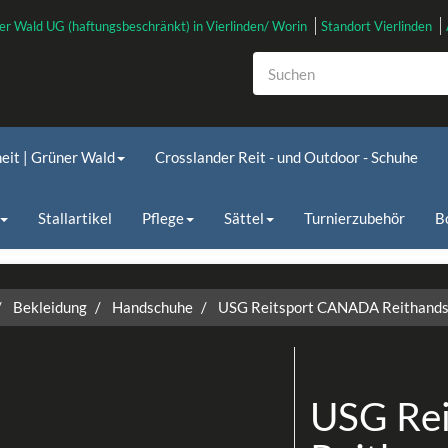
er Wald UG (haftungsbeschränkt) in Vierlinden/ Worin
Standort Vierlinden
heit | Grüner Wald
Crosslander Reit - und Outdoor - Schuhe
Stallartikel
Pflege
Sättel
Turnierzubehör
B
Bekleidung
Handschuhe
USG Reitsport CANADA Reithandsc
USG Re