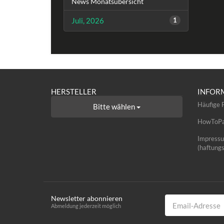
News Monatsübersicht
Juli, 2026
1
HERSTELLER
INFOR
Häufige 
Bitte wählen
HowToPag
Impress
(haftung
Newsletter abonnieren
Email-Adresse
Abmeldung jederzeit möglich