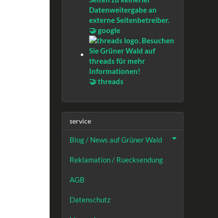
🤝 google
🤝 threads
service
Blog / News auf Grüner Wald
Reklamation / Ruecksendung
AGB
Datenschutz