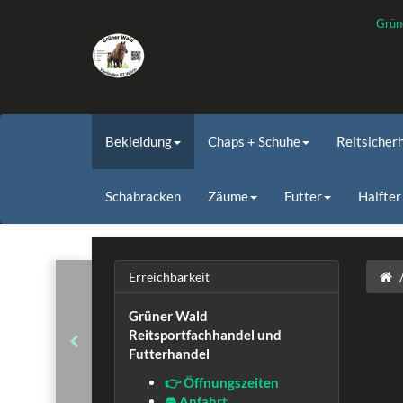
Grün
Bekleidung
Chaps + Schuhe
Reitsicher
Schabracken
Zäume
Futter
Halfter
Erreichbarkeit
Grüner Wald
Reitsportfachhandel und
Futterhandel
👉 Öffnungszeiten
🚘 Anfahrt