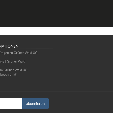
MATIONEN
Fragen zu Grüner Wald UG
e | Grüner Wald
um Grüner Wald UG
sbeschränkt)
abonnieren