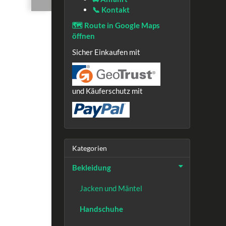
📞 Kontakt
🗺️ Route in Google Maps
öffnen
Sicher Einkaufen mit
und Käuferschutz mit
Kategorien
Bekleidung
Jacken und Mäntel
Handschuhe