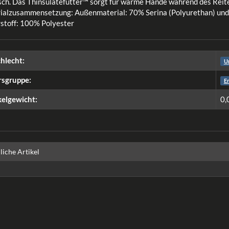
sch. Das Thinsulatefutter™ sorgt für warme Hände während des Reiten
ialzusammensetzung: Außenmaterial: 70% Serina (Polyurethan) und
rstoff: 100% Polyester
hlecht:
U
rsgruppe:
E
kelgewicht:
0,
liche Artikel