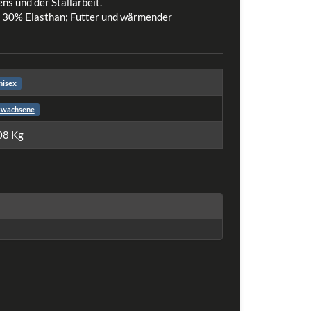
s und der Stallarbeit.
 30% Elasthan; Futter und wärmender
nisex
rwachsene
08
Kg