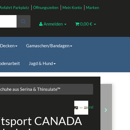
Anfahrt Parkplatz
Öffnungszeiten
Mein Konto
Marken
Anmelden
0,00 €
Decken
Gamaschen/Bandagen
odenarbeit
Jagd & Hund
huhe aus Serina & Thinsulate™
rsl
itsport CANADA