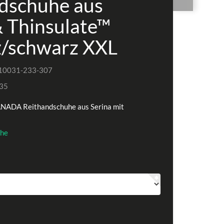
dschuhe aus
& Thinsulate™
/schwarz XXL
10031-233-307
35
ANADA Reithandschuhe aus Serina mit
he