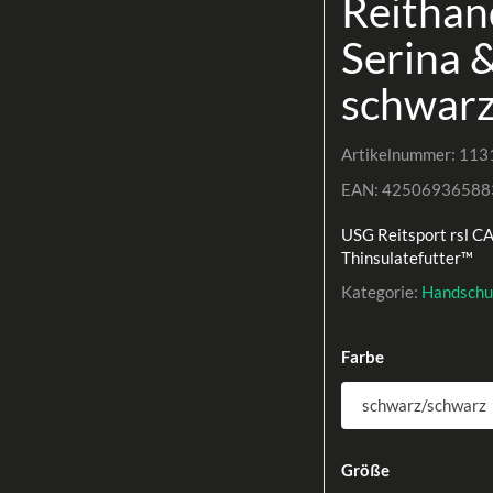
Reithan
Serina 
schwarz
Artikelnummer:
113
EAN:
42506936588
USG Reitsport rsl C
Thinsulatefutter™
Kategorie:
Handschu
Farbe
Größe