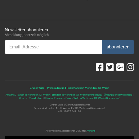
Newsletter abonnieren
Abmeldung jederzeit möglich
Email-Adresse
abonnieren
Grüner Wald – Pferdeladen und Futterhandel in Vierlinden, OT Worin
Anfahrt & Parken in Vierlinden, OT Worin
|
Standort in Vierlinden, OT Worin (Brandenburg)
|
Öffnungszeiten (Vierlinden)
|
Über uns (Brandenburg)
|
Häufige Fragen zu Grüner Wald in Vierlinden, OT Worin (Brandenburg)
Grüner Wald UG (haftungsbeschränkt)
Straße des Friedens 1, OT Worin, 15306 Vierlinden (Brandenburg)
+49 33477 547134
*
Alle Preise inkl. gesetzlicher USt., zzgl.
Versand