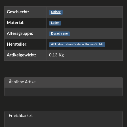
Geschlecht:
Unisex
Material:
Leder
Altersgruppe:
Erwachsene
Hersteller:
AFH Australian Fashion House GmbH
Artikelgewicht:
0,13
Kg
Ähnliche Artikel
Erreichbarkeit