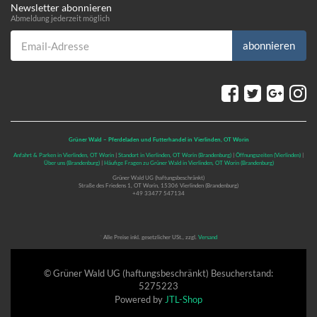
Newsletter abonnieren
Abmeldung jederzeit möglich
Email-Adresse
abonnieren
Grüner Wald – Pferdeladen und Futterhandel in Vierlinden, OT Worin
Anfahrt & Parken in Vierlinden, OT Worin
|
Standort in Vierlinden, OT Worin (Brandenburg)
|
Öffnungszeiten (Vierlinden)
|
Über uns (Brandenburg)
|
Häufige Fragen zu Grüner Wald in Vierlinden, OT Worin (Brandenburg)
Grüner Wald UG (haftungsbeschränkt)
Straße des Friedens 1, OT Worin, 15306 Vierlinden (Brandenburg)
+49 33477 547134
*
Alle Preise inkl. gesetzlicher USt., zzgl.
Versand
© Grüner Wald UG (haftungsbeschränkt)
Besucherstand:
5275223
Powered by
JTL-Shop