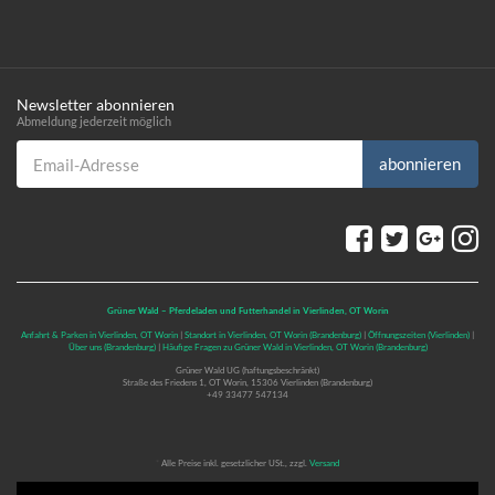
Newsletter abonnieren
Abmeldung jederzeit möglich
Email-Adresse
abonnieren
Grüner Wald – Pferdeladen und Futterhandel in Vierlinden, OT Worin
Anfahrt & Parken in Vierlinden, OT Worin
|
Standort in Vierlinden, OT Worin (Brandenburg)
|
Öffnungszeiten (Vierlinden)
|
Über uns (Brandenburg)
|
Häufige Fragen zu Grüner Wald in Vierlinden, OT Worin (Brandenburg)
Grüner Wald UG (haftungsbeschränkt)
Straße des Friedens 1, OT Worin, 15306 Vierlinden (Brandenburg)
+49 33477 547134
*
Alle Preise inkl. gesetzlicher USt., zzgl.
Versand