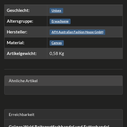
Geschlecht:
Unisex
Altersgruppe:
Erwachsene
Hersteller:
AFH Australian Fashion House GmbH
Material:
Canvas
Artikelgewicht:
0,58
Kg
Ähnliche Artikel
Erreichbarkeit
Grüner Wald Reitsportfachhandel und Futterhandel