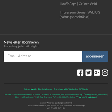
HowToPage | Grüner Wald
Impressum Grüner Wald UG
(haftungsbeschränkt)
Newsletter abonnieren
Abmeldung jederzeit möglich
Email-Adresse
abonnieren
Grüner Wald – Pferdeladen und Futterhandel in Vierlinden, OT Worin
Anfahrt & Parken in Vierlinden, OT Worin
|
Standort in Vierlinden, OT Worin (Brandenburg)
|
Öffnungszeiten (Vierlinden)
|
Über uns (Brandenburg)
|
Häufige Fragen zu Grüner Wald in Vierlinden, OT Worin (Brandenburg)
Grüner Wald UG (haftungsbeschränkt)
Straße des Friedens 1, OT Worin, 15306 Vierlinden (Brandenburg)
+49 33477 547134