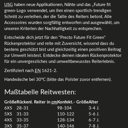
USG
haben neue Applikationen, Nähte und das „Future fit
green-Logo verwendet, um ihm einen sportlich-trendigen
Schnitt zu verleihen, der die Taille des Reiters betont. Alle
Accessoires wurden sorgfältig entworfen und ausgewählt, um
unseren Kriterien der Nachhaltigkeit zu entsprechen.
Entscheide dich jetzt für den "Precto Future Fit Green"
Rückenprotektor und reite mit Zuversicht, wissend dass du
bestens geschützt bist und gleichzeitig einen positiven Beitrag
zur Umwelt leistest. Entdecke deinen idealen Rückenprotektor
für ein unvergessliches und umweltbewusstes Reiterlebnis.
Zertifiziert nach
EN
1621-2.
Handwäsche bei 30°C (bitte das Polster zuvor entfernen).
Maßtabelle Reitwesten:
Größe
Rückenl. Reiter in
cm
Konfekt.- Größe
Alter
6XS
28-31
98-104
3-4 J.
5XS
31-33
110-122
5-6 J.
4XS
33-35
128-134
6-7 J.
3XS
35-37
140-146
7-8 J.