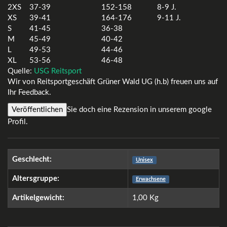
2XS
37-39
152-158
8-9 J.
XS
39-41
164-176
9-11 J.
S
41-45
36-38
M
45-49
40-42
L
49-53
44-46
XL
53-56
46-48
Quelle:
USG Reitsport
Wir von Reitsportgeschäft Grüner Wald UG (h.b) freuen uns auf
Ihr Feedback.
Veröffentlichen
Sie doch eine Rezension in unserem google
Profil.
Geschlecht:
Unisex
Altersgruppe:
Erwachsene
Artikelgewicht:
1,00
Kg