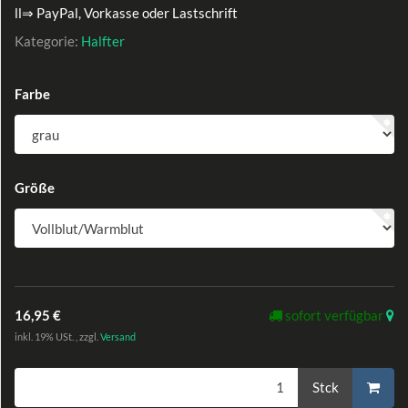
ll⇒ PayPal, Vorkasse oder Lastschrift
Kategorie:
Halfter
Farbe
Größe
16,95 €
sofort verfügbar
inkl. 19% USt. , zzgl.
Versand
Stck