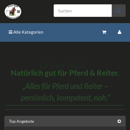
Alle Kategorien
Grüner Wald –
Natürlich gut für Pferd & Reiter.
Alles für Pferd und Reiter –
persönlich, kompetent, nah.
Top Angebote