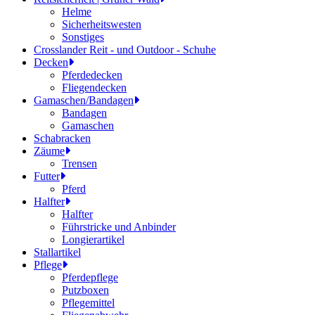
Helme
Sicherheitswesten
Sonstiges
Crosslander Reit - und Outdoor - Schuhe
Decken
Pferdedecken
Fliegendecken
Gamaschen/Bandagen
Bandagen
Gamaschen
Schabracken
Zäume
Trensen
Futter
Pferd
Halfter
Halfter
Führstricke und Anbinder
Longierartikel
Stallartikel
Pflege
Pferdepflege
Putzboxen
Pflegemittel