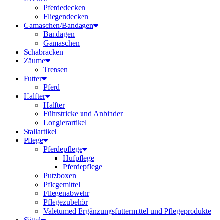
Pferdedecken
Fliegendecken
Gamaschen/Bandagen
Bandagen
Gamaschen
Schabracken
Zäume
Trensen
Futter
Pferd
Halfter
Halfter
Führstricke und Anbinder
Longierartikel
Stallartikel
Pflege
Pferdepflege
Hufpflege
Pferdepflege
Putzboxen
Pflegemittel
Fliegenabwehr
Pflegezubehör
Valetumed Ergänzungsfuttermittel und Pflegeprodukte
Sättel