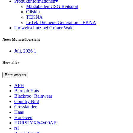
Produktinformationen
Maßtabellen USG Reitsport
Oilskin
TEKNA
LeTek Die neue Generation TEKNA
Umweltschutz bei Grüner Wald
News Monatsübersicht
Juli, 2026
1
Hersteller
Bitte wählen
AFH
Barmah Hats
Blackroo+Rainwear
Country Bird
Crosslander
Haas
Horseven
HORSLYX&#x00AE;
rsl