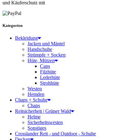
und Käuferschutz mit
Kategorien
Bekleidung
Jacken und Mäntel
Handschuhe
Strümpfe + Socken
Hüte, Mützen
Caps
Filzhüte
Lederhüte
Strohhüte
Westen
Hemden
Chaps + Schuhe
Chaps
Reitsicherheit | Grüner Wald
Helme
Sicherheitswesten
Sonstiges
Crosslander Reit - und Outdoor - Schuhe
Decken