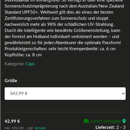
Individualität im Vordergrund. So verfügt er über eine spezielle
Sonnenschutzimprägnierung nach dem Australian/New Zealand
Standard UPF50+. Weltweit gilt dies als eines der besten
Zertifizierungsverfahren zum Sonnenschutz und stoppt
nachweislich mehr als 98% der schädlichen UV-Strahlung.
Durch die intelligente wie bewährte Größeneinstellung, kann
der Forrest am Hutband individuell verkleinert werden – und
gewährleistet so für jeden Abenteurer die optimale Passform!
Produkteigenschaften: sehr leicht Krempenbreite: ca. 6 cm
Kopfhöhe: ca. 8 cm
Kategorie:
Caps
Größe
42,99 €
sofort verfügbar
Lieferzeit
:
2 - 3
inkl. 19% USt. , zzgl.
Versand