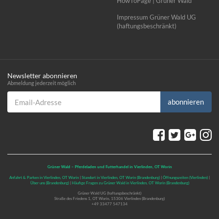
HowToPage | Grüner Wald
Impressum Grüner Wald UG
(haftungsbeschränkt)
Newsletter abonnieren
Abmeldung jederzeit möglich
Email-Adresse
abonnieren
Grüner Wald – Pferdeladen und Futterhandel in Vierlinden, OT Worin
Anfahrt & Parken in Vierlinden, OT Worin
|
Standort in Vierlinden, OT Worin (Brandenburg)
|
Öffnungszeiten (Vierlinden)
|
Über uns (Brandenburg)
|
Häufige Fragen zu Grüner Wald in Vierlinden, OT Worin (Brandenburg)
Grüner Wald UG (haftungsbeschränkt)
Straße des Friedens 1, OT Worin, 15306 Vierlinden (Brandenburg)
+49 33477 547134